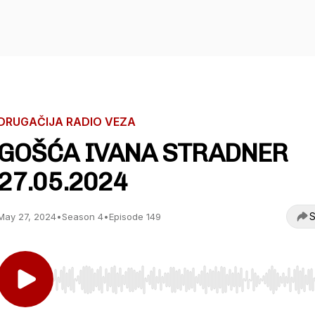
DRUGAČIJA RADIO VEZA
GOŠĆA IVANA STRADNER
27.05.2024
S
May 27, 2024
•
Season 4
•
Episode 149
Use Left/Right to seek, Home/End to jump to start o