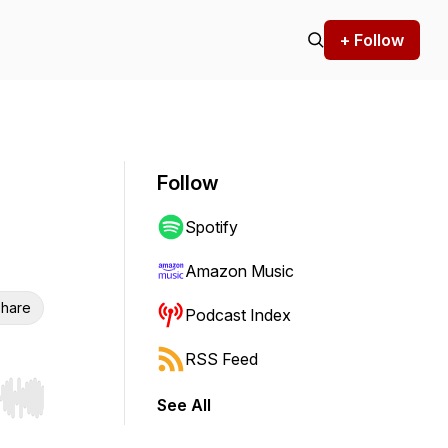
+ Follow
Follow
Spotify
Amazon Music
hare
Podcast Index
RSS Feed
See All
r end. Hold shift to jump forward or backward.