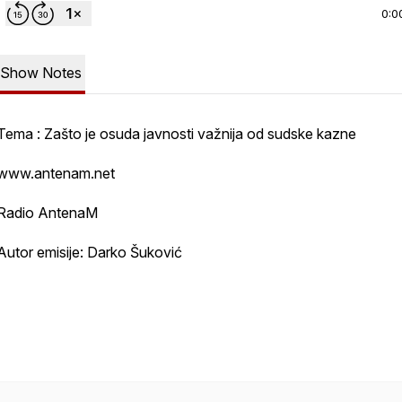
0:0
Show Notes
Tema : Zašto je osuda javnosti važnija od sudske kazne
www.antenam.net
Radio AntenaM
Autor emisije: Darko Šuković