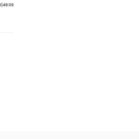
0
|
48:09