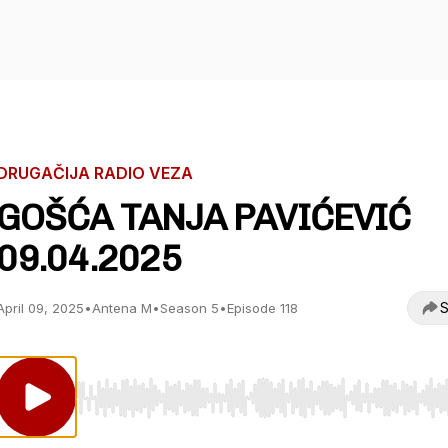
DRUGAČIJA RADIO VEZA
GOŠĆA TANJA PAVIĆEVIĆ
09.04.2025
S
April 09, 2025
•
Antena M
•
Season 5
•
Episode 118
Use Left/Right to seek, Home/End to jump to start o