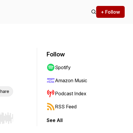
+ Follow
Follow
Spotify
Amazon Music
hare
Podcast Index
RSS Feed
See All
r end. Hold shift to jump forward or backward.