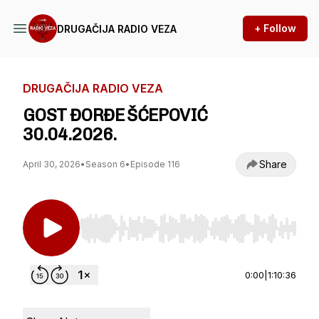
+ Follow
DRUGAČIJA RADIO VEZA
DRUGAČIJA RADIO VEZA
GOST ĐORĐE ŠĆEPOVIĆ
30.04.2026.
Share
April 30, 2026
•
Season 6
•
Episode 116
Use Left/Right to seek, Home/End to jump to st
0:00
|
1:10:36