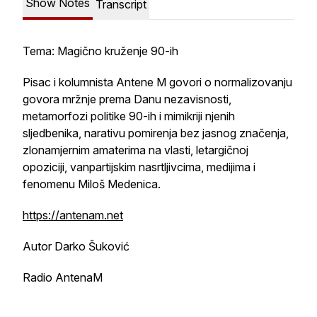
Show Notes
Transcript
Tema: Magično kruženje 90-ih
Pisac i kolumnista Antene M govori o normalizovanju
govora mržnje prema Danu nezavisnosti,
metamorfozi politike 90-ih i mimikriji njenih
sljedbenika, narativu pomirenja bez jasnog značenja,
zlonamjernim amaterima na vlasti, letargičnoj
opoziciji, vanpartijskim nasrtljivcima, medijima i
fenomenu Miloš Medenica.
https://antenam.net
Autor Darko Šuković
Radio AntenaM