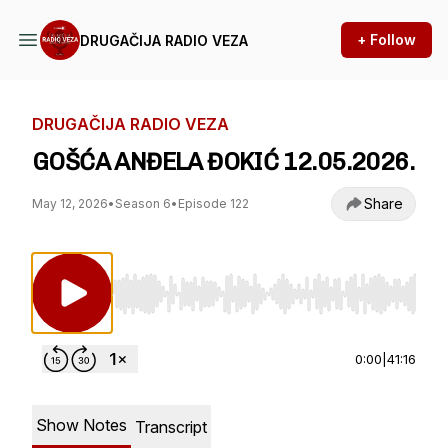
+ Follow
DRUGAČIJA RADIO VEZA
DRUGAČIJA RADIO VEZA
GOŠĆA ANĐELA ĐOKIĆ 12.05.2026.
Share
May 12, 2026
•
Season 6
•
Episode 122
Use Left/Right to seek, Home/End to jump to st
0:00
|
41:16
Show Notes
Transcript