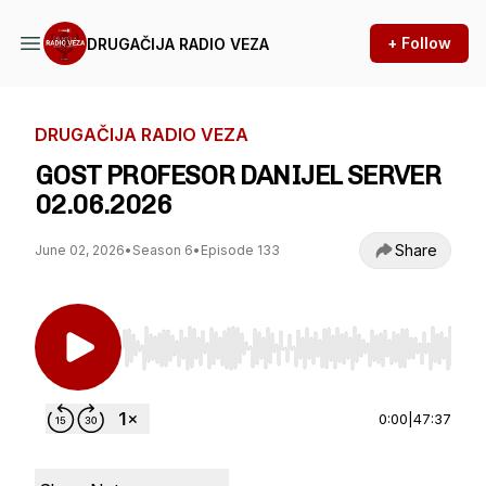
+ Follow
DRUGAČIJA RADIO VEZA
DRUGAČIJA RADIO VEZA
GOST PROFESOR DANIJEL SERVER
02.06.2026
Share
June 02, 2026
•
Season 6
•
Episode 133
Use Left/Right to seek, Home/End to jump to st
0:00
|
47:37